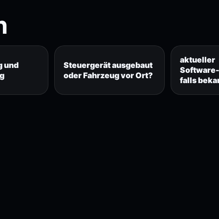
n
aktueller
g und
Steuergerät ausgebaut
Software-
ng
oder Fahrzeug vor Ort?
falls beka