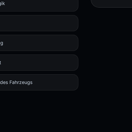
gik
ng
t
 des Fahrzeugs